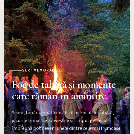
SERI MEMORABILE
Foc de tabără și momente
care rămân în amintire.
Seara, tabăra capătă un alt ritm. Focul de tabără,
jocurile tematice, poveștile și timpul petrecut
împreună pot deveni unele dintre cele mai frumoase