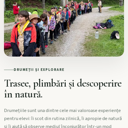
DRUMEȚII ȘI EXPLORARE
Trasee, plimbări și descoperire
în natură.
Drumețiile sunt una dintre cele mai valoroase experiențe
pentru elevi: îi scot din rutina zilnică, îi apropie de natură
și îi ajută să observe mediul înconjurător într-un mod