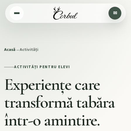
Acasă
→
Activități
ACTIVITĂȚI PENTRU ELEVI
Experiențe care
transformă tabăra
într-o amintire.