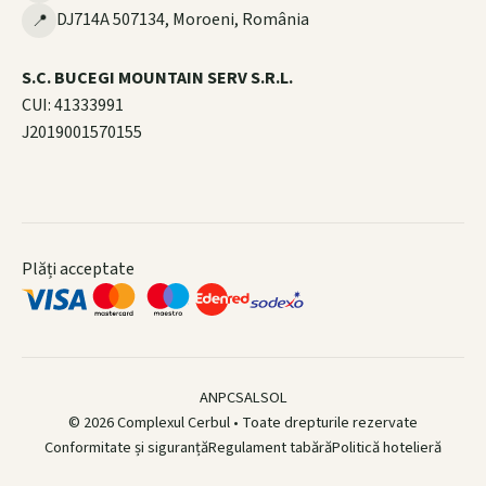
DJ714A 507134, Moroeni, România
📍
S.C. BUCEGI MOUNTAIN SERV S.R.L.
CUI: 41333991
J2019001570155
Plăți acceptate
ANPC
SAL
SOL
© 2026 Complexul Cerbul • Toate drepturile rezervate
Conformitate și siguranță
Regulament tabără
Politică hotelieră