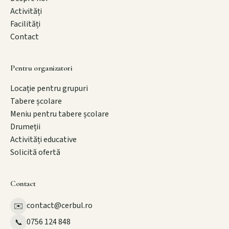
Activități
Facilități
Contact
Pentru organizatori
Locație pentru grupuri
Tabere școlare
Meniu pentru tabere școlare
Drumeții
Activități educative
Solicită ofertă
Contact
contact@cerbul.ro
✉️
0756 124 848
📞