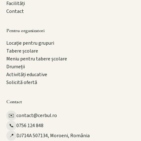
Facilități
Contact
Pentru organizatori
Locație pentru grupuri
Tabere școlare
Meniu pentru tabere școlare
Drumeții
Activități educative
Solicită ofertă
Contact
contact@cerbul.ro
✉️
0756 124 848
📞
DJ714A 507134, Moroeni, România
📍