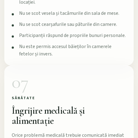
locației.
Nu se scot vesela și tacâmurile din sala de mese.
Nu se scot cearșafurile sau păturile din camere.
Participanții răspund de propriile bunuri personale.
Nu este permis accesul băieților în camerele
fetelor și invers.
07
SĂNĂTATE
Îngrijire medicală și
alimentație
Orice problemă medicală trebuie comunicată imediat